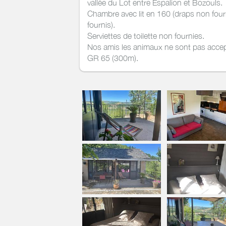
vallée du Lot entre Espalion et Bozouls.
Chambre avec lit en 160 (draps non fou
fournis).
Serviettes de toilette non fournies.
Nos amis les animaux ne sont pas acce
GR 65 (300m).