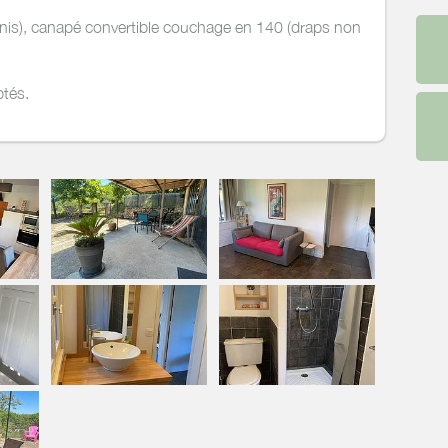
rnis), canapé convertible couchage en 140 (draps non
ptés.