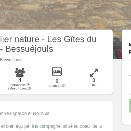
lier nature - Les Gîtes du
I
- Bessuéjouls
p
Bessuéjouls
4
0
0
personnes
m2
chambre
(Maxi:
4
pers.
)
entre Espalion et Bozouls.
et bien équipé, à la campagne, situé au coeur de la