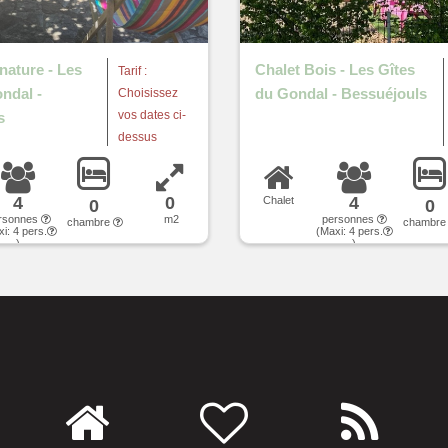
 nature - Les
Chalet Bois - Les Gîtes
Tarif :
ndal -
du Gondal - Bessuéjouls
Choisissez
vos dates ci-
s
dessus
4
0
4
Chalet
0
0
rsonnes
m2
personnes
chambre
chambr
xi:
4
pers.
(Maxi:
4
pers.
)
)