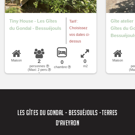
Tiny House - Les Gîtes
Gîte atelier
Tarif :
du Gondal - Bessuéjouls
Gîtes du Go
Choisissez
vos dates ci-
Bessuéjoul
dessus
2
0
Maison
Maison
0
personnes
m2
pe
chambre
(Maxi:
2
pers.
(Ma
)
LES GÎTES DU GONDAL - BESSUÉJOULS -TERRES
D'AVEYRON