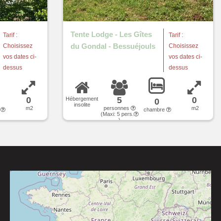
Tente Lodge - Les Gîtes
Tarif :
Tarif :
du Gondal - Bessuéjouls
Choisissez
Choisissez
vos dates ci-
vos dates ci-
dessus
dessus
0
5
0
Hébergement
0
insolite
m2
personnes
m2
e
chambre
(Maxi:
5
pers.
)