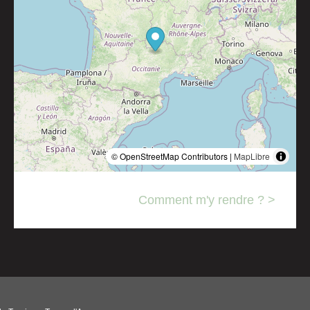
© OpenStreetMap Contributors |
MapLibre
Comment m'y rendre ? >